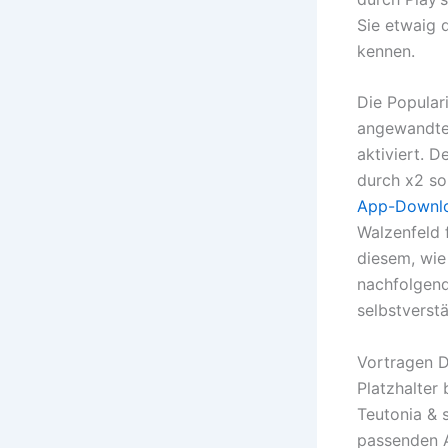
Sie etwaig 
kennen.
Die Populari
angewandten
aktiviert. 
durch x2 so
App-Downlo
Walzenfeld 
diesem, wie 
nachfolgend
selbstverstä
Vortragen Di
Platzhalter
Teutonia & 
passenden A