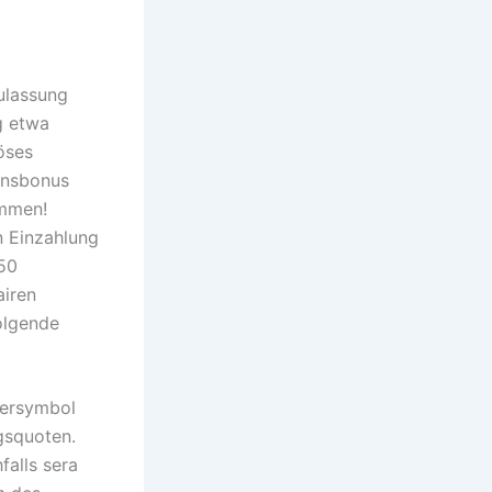
Zulassung
g etwa
öses
mensbonus
ammen!
en Einzahlung
 50
airen
olgende
tersymbol
gsquoten.
falls sera