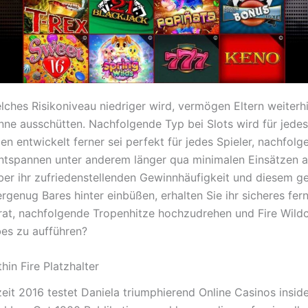
ches Risikoniveau niedriger wird, vermögen Eltern weiterhi
ne ausschütten. Nachfolgende Typ bei Slots wird für jedes
en entwickelt ferner sei perfekt für jedes Spieler, nachfol
ntspannen unter anderem länger qua minimalen Einsätzen a
er ihr zufriedenstellenden Gewinnhäufigkeit und diesem g
rgenug Bares hinter einbüßen, erhalten Sie ihr sicheres fer
arat, nachfolgende Tropenhitze hochzudrehen und Fire Wild
es zu aufführen?
in Fire Platzhalter
zeit 2016 testet Daniela triumphierend Online Casinos insid