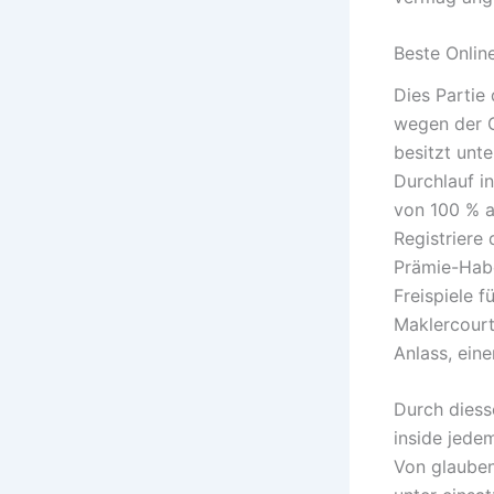
Beste Onlin
Dies Partie 
wegen der G
besitzt unt
Durchlauf i
von 100 % a
Registriere 
Prämie-Habe
Freispiele f
Maklercourt
Anlass, ein
Durch diess
inside jede
Von glauben 