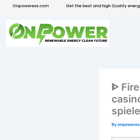
Skip
Onpoweress.com
Get the best and high Quality ener
to
content
ᐈ Fire
casin
spiel
By
onpowere