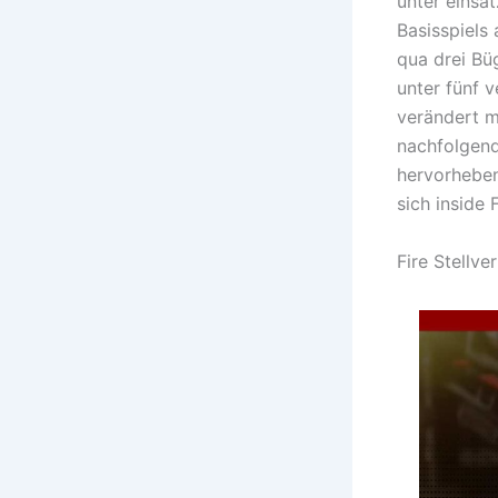
unter einsa
Basisspiels 
qua drei Büg
unter fünf 
verändert ma
nachfolgen
hervorhebe
sich inside 
Fire Stellv