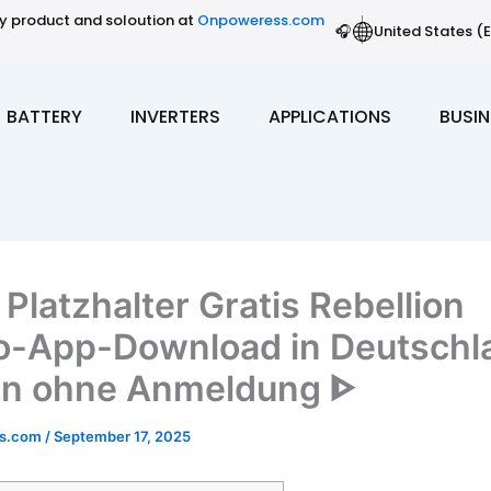
gy product and soloution at
Onpoweress.com
🎧
United States (E
BATTERY
INVERTERS
APPLICATIONS
BUSIN
 Platzhalter Gratis Rebellion
o-App-Download in Deutschl
en ohne Anmeldung ᐈ
ss.com
/
September 17, 2025