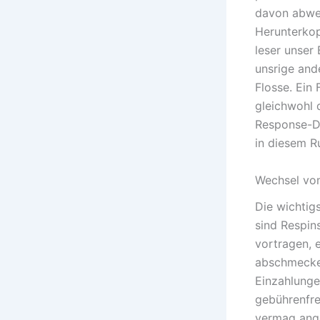
davon abweh
Herunterkop
leser unser
unsrige ande
Flosse. Ein 
gleichwohl 
Response-Dr
in diesem R
Wechsel vom
Die wichtig
sind Respin
vortragen, 
abschmecken
Einzahlunge
gebührenfre
vermag ange