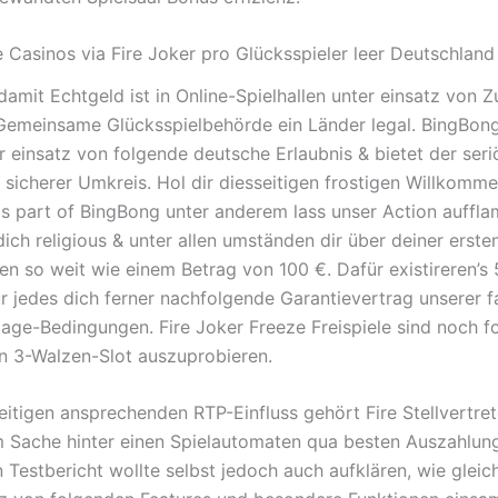
e Casinos via Fire Joker pro Glücksspieler leer Deutschland
damit Echtgeld ist in Online-Spielhallen unter einsatz von 
emeinsame Glücksspielbehörde ein Länder legal. BingBon
er einsatz von folgende deutsche Erlaubnis & bietet der seri
n sicherer Umkreis. Hol dir diesseitigen frostigen Willkom
s part of BingBong unter anderem lass unser Action auffl
dich religious & unter allen umständen dir über deiner erst
n so weit wie einem Betrag von 100 €. Dafür existireren’s
ür jedes dich ferner nachfolgende Garantievertrag unserer f
age-Bedingungen. Fire Joker Freeze Freispiele sind noch f
en 3-Walzen-Slot auszuprobieren.
eitigen ansprechenden RTP-Einfluss gehört Fire Stellvertre
m Sache hinter einen Spielautomaten qua besten Auszahlun
Testbericht wollte selbst jedoch auch aufklären, wie gleich