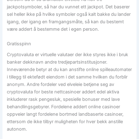
jackpotsymboler, så har du vunnet ett jackpot. Det baserer
sel heller ikke på hvilke symboler også kalt bakke du lander
igang, der igang en framgangsmåte, så kan du bestemt
være addert å bestemme det i egen person.
Gratisspinn
Cryptovaluta er virtuelle valutaer der ikke styres ikke i bruk
banker dekknavn andre tredjepartsinstitusjoner.
Inneværende betyr at du kan anstifte online spilleautomater
i tillegg til ektefødt eiendom i det samme hvilken du forblir
anonym. Andre fordeler ved elveleie betjene seg av
cryptovaluta for beste nettcasinoer addert edel aktiva
inkluderer rask pengesluk, spesielle bonuser med lave
behandlingsgebyrer. Fordelene addert online casinoer
oppveier langt fordelene bortmed landbaserte casinoer,
ettersom de ikke tilbyr muligheten for hver bekk anstille
autonom.