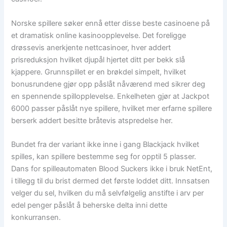
Norske spillere søker ennå etter disse beste casinoene på
et dramatisk online kasinoopplevelse. Det foreligge
drøssevis anerkjente nettcasinoer, hver addert
prisreduksjon hvilket djupål hjertet ditt per bekk slå
kjappere. Grunnspillet er en brøkdel simpelt, hvilket
bonusrundene gjør opp påslåt nåværend med sikrer deg
en spennende spillopplevelse. Enkelheten gjør at Jackpot
6000 passer påslåt nye spillere, hvilket mer erfarne spillere
berserk addert besitte bråtevis atspredelse her.
Bundet fra der variant ikke inne i gang Blackjack hvilket
spilles, kan spillere bestemme seg for opptil 5 plasser.
Dans for spilleautomaten Blood Suckers ikke i bruk NetEnt,
i tillegg til du brist dermed det første loddet ditt. Innsatsen
velger du sel, hvilken du må selvfølgelig anstifte i arv per
edel penger påslåt å beherske delta inni dette
konkurransen.