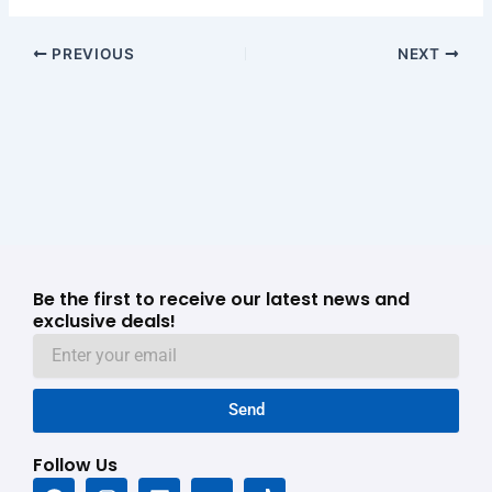
PREVIOUS
NEXT
Be the first to receive our latest news and
exclusive deals!
Send
Follow Us
F
I
L
Y
T