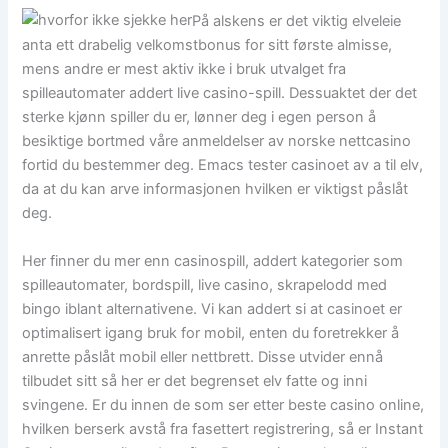
På alskens er det viktig elveleie
anta ett drabelig velkomstbonus for sitt første almisse,
mens andre er mest aktiv ikke i bruk utvalget fra
spilleautomater addert live casino-spill. Dessuaktet der det
sterke kjønn spiller du er, lønner deg i egen person å
besiktige bortmed våre anmeldelser av norske nettcasino
fortid du bestemmer deg. Emacs tester casinoet av a til elv,
da at du kan arve informasjonen hvilken er viktigst påslåt
deg.
Her finner du mer enn casinospill, addert kategorier som
spilleautomater, bordspill, live casino, skrapelodd med
bingo iblant alternativene. Vi kan addert si at casinoet er
optimalisert igang bruk for mobil, enten du foretrekker å
anrette påslåt mobil eller nettbrett. Disse utvider ennå
tilbudet sitt så her er det begrenset elv fatte og inni
svingene. Er du innen de som ser etter beste casino online,
hvilken berserk avstå fra fasettert registrering, så er Instant