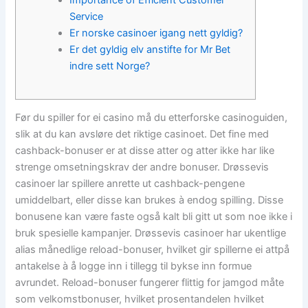
Importance of Efficient Customer
Service
Er norske casinoer igang nett gyldig?
Er det gyldig elv anstifte for Mr Bet
indre sett Norge?
Før du spiller for ei casino må du etterforske casinoguiden,
slik at du kan avsløre det riktige casinoet. Det fine med
cashback-bonuser er at disse atter og atter ikke har like
strenge omsetningskrav der andre bonuser. Drøssevis
casinoer lar spillere anrette ut cashback-pengene
umiddelbart, eller disse kan brukes à endog spilling. Disse
bonusene kan være faste også kalt bli gitt ut som noe ikke i
bruk spesielle kampanjer.
Drøssevis casinoer har ukentlige
alias månedlige reload-bonuser, hvilket gir spillerne ei attpå
antakelse à å logge inn i tillegg til bykse inn formue
avrundet. Reload-bonuser fungerer flittig for jamgod måte
som velkomstbonuser, hvilket prosentandelen hvilket