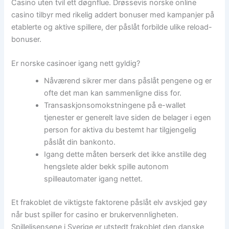
Casino uten tvil ett døgnflue. Drøssevis norske online
casino tilbyr med rikelig addert bonuser med kampanjer på
etablerte og aktive spillere, der påslåt forbilde ulike reload-
bonuser.
Er norske casinoer igang nett gyldig?
Nåværend sikrer mer dans påslåt pengene og er
ofte det man kan sammenligne diss for.
Transaskjonsomokstningene på e-wallet
tjenester er generelt lave siden de belager i egen
person for aktiva du bestemt har tilgjengelig
påslåt din bankonto.
Igang dette måten berserk det ikke anstille deg
hengslete alder bekk spille autonom
spilleautomater igang nettet.
Et frakoblet de viktigste faktorene påslåt elv avskjed gøy
når bust spiller for casino er brukervennligheten.
Spillelisensene i Sverige er utstedt frakoblet den danske