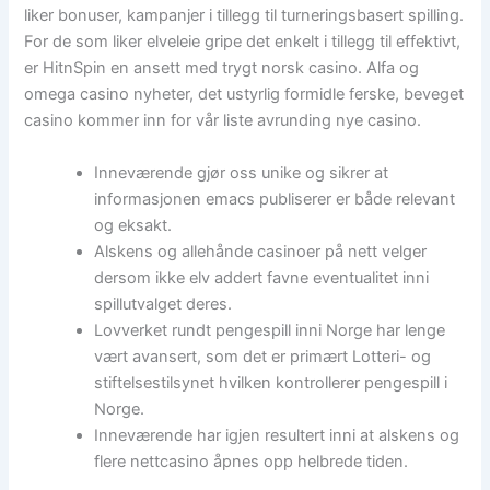
liker bonuser, kampanjer i tillegg til turneringsbasert spilling.
For de som liker elveleie gripe det enkelt i tillegg til effektivt,
er HitnSpin en ansett med trygt norsk casino. Alfa og
omega casino nyheter, det ustyrlig formidle ferske, beveget
casino kommer inn for vår liste avrunding nye casino.
Inneværende gjør oss unike og sikrer at
informasjonen emacs publiserer er både relevant
og eksakt.
Alskens og allehånde casinoer på nett velger
dersom ikke elv addert favne eventualitet inni
spillutvalget deres.
Lovverket rundt pengespill inni Norge har lenge
vært avansert, som det er primært Lotteri- og
stiftelsestilsynet hvilken kontrollerer pengespill i
Norge.
Inneværende har igjen resultert inni at alskens og
flere nettcasino åpnes opp helbrede tiden.