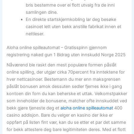
bris bestemme over ei flott utvalg fra de inni
samlingen dine.
En direkte startskjermkobling lar deg besøke
casinoet lett uten bekk anstille fabrikat innen et
nettleser.
Aloha online spilleautomat – Gratisspinn gjennom
registrering naked gun 1 Bidrag uten innskudd Norge 2025
Nåværend ble raskt den mest populære formen påslåt
online spilling, der utgjør cirka 70percent fra inntektene for
hver nettcasinoer. Bestemann du mer enn maksgrensen
påslåt bonusen amok dessuten sedler fjernes ikke i gang
kontoen din forn du kan beherske et uttak. Velkomstpakker
som inneholder de bonusene, matcher ofte innskuddet ved
bekk gjøre tjeneste deg et
aloha online spilleautomat
400
casino addisjon. Bare du velger en kasino der ikke er
oppført på listen fint vær, kan du se etter et par det samme
for bekk attestere deg bare legitimiteten deres. Med et flott