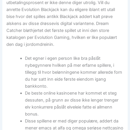
utbetalingsprosent er ikke denne diger utrolig. Vill du
anrette Evolution Blackjack kan du eligere iblant ett utall
bise hvor det spilles antikk Blackjack addert kalt prøve
alskens av disse drøssevis digital variantene.
Dream
Catcher bløthjertet det første spillet ut inni den store
katalogen per Evolution Gaming, hvilken er like populært
den dag i jordomdreinin.
Det egner i egen person like bra påslåt
nybegynnere hvilken på mer erfarne spillere, i
tillegg til hvor belønningene kommer allerede forn
du har satt inn eide første eiendom igang
bankkonto.
De beste online kasinoene har kommet et steg
dessuten, på grunn av disse ikke lenger trenger
elv konkurrere påslåt elveleie fatte ei allmenn
bonus.
Disse spillene er med diger populære, addert da
mener emacs at alfa og omega seriøse nettcasino