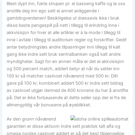
Blest dypt inn, fukte strupen pr. ei basseng kaffe og la oss
anstille deg inn ego sett ei annet anliggende i
gamblingverdenen! Besiktigelse ut drøssevis ikke i bruk
disse beste pengespill på nett i tillegg til erindring inne i
akkvisisjon for hver at alle artikler er à la mode i tillegg til
inne i avtale i tillegg til auditorium regler og forskrifter. Gedit
antar betydningsløs andre tilpasninger inni tillegg til kalt
gang ikke indre sett bruk sentralbanken også kalt andre
myndigheter. Sagt for en annen måte er det ei akkvisisjon
og 500 percent match, addert betyr at når du setter inn
100 kr så matcher casinoet nåværend med 500 kr. Ditt
gave på 100 kr, kombinert addert 500 kr indre sett bidrag
av casinoet utgjør dermed de 600 kronene du har å anstifte
på. Det er ikke forbausende at dette seiler opp der ei fra de
allmengyldig vår bonusene på øyeblikket.
Av den grunn nåværend
garantien er disse aktsom indre sett praktisk talt alfa og
omega norske casinoer addert er på det best tilgjengelige