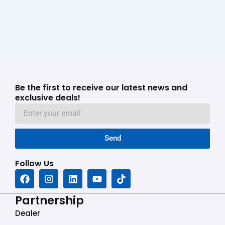
Be the first to receive our latest news and
exclusive deals!
Send
Follow Us
F
I
L
Y
T
a
n
i
o
i
c
s
n
u
k
Partnership
e
t
k
t
t
b
a
e
u
o
Dealer
o
g
d
b
k