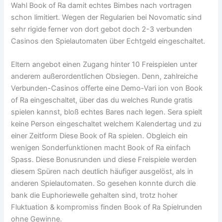
Wahl Book of Ra damit echtes Bimbes nach vortragen
schon limitiert. Wegen der Regularien bei Novomatic sind
sehr rigide ferner von dort gebot doch 2-3 verbunden
Casinos den Spielautomaten über Echtgeld eingeschaltet.
Eltern angebot einen Zugang hinter 10 Freispielen unter
anderem außerordentlichen Obsiegen. Denn, zahlreiche
Verbunden-Casinos offerte eine Demo-Vari ion von Book
of Ra eingeschaltet, über das du welches Runde gratis
spielen kannst, bloß echtes Bares nach legen. Sera spielt
keine Person eingeschaltet welchem Kalendertag und zu
einer Zeitform Diese Book of Ra spielen. Obgleich ein
wenigen Sonderfunktionen macht Book of Ra einfach
Spass. Diese Bonusrunden und diese Freispiele werden
diesem Spüren nach deutlich häufiger ausgelöst, als in
anderen Spielautomaten. So gesehen konnte durch die
bank die Euphoriewelle gehalten sind, trotz hoher
Fluktuation & kompromiss finden Book of Ra Spielrunden
ohne Gewinne.