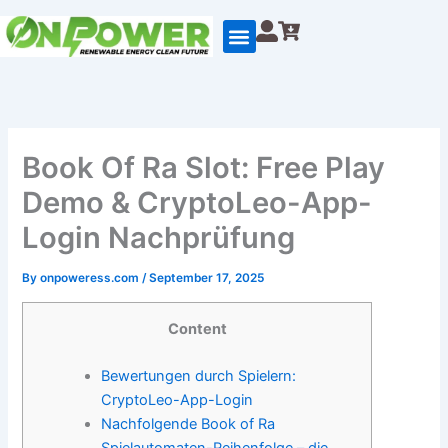
Skip
to
content
Book Of Ra Slot: Free Play
Demo & CryptoLeo-App-
Login Nachprüfung
By
onpoweress.com
/
September 17, 2025
Content
Bewertungen durch Spielern:
CryptoLeo-App-Login
Nachfolgende Book of Ra