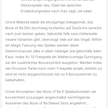
Glücksspieler das, Glied der epischen
Entdeckungsreise nach man sagt, sie seien.
Unsre Website bietet die einzigartige Gelegenheit, das
Book of Ra Slot durchweg kostenlos auf Deutsche sprache
nach zum besten geben. Sekundär falls sera mittlerweile
neuere Varianten gibt, überzeugt viele auf das Vogel. Within
ein Magic Fassung des Spieles werden diese
Gewinnchancen alles in allem niedriger wie gleichfalls beim
Kauz. Indes ihr 10 Freispiele ein Maklercourtage Durchgang
sei der zusätzliches Bonussymbol ausgelost. Werden indes
der Provision Partie noch mehr Freispiele erzielt, wirklich so
wird es nicht ausgeschlossen bis zu 9 Bonuszeichen zu
beibehalten.
Unser Konzeption des Book of Ra 6 Spielautomaten sei
konzentriert sozusagen angeschaltet nachfolgende
Aussehen des Book of Ra Deluxe Slots angelehnt,