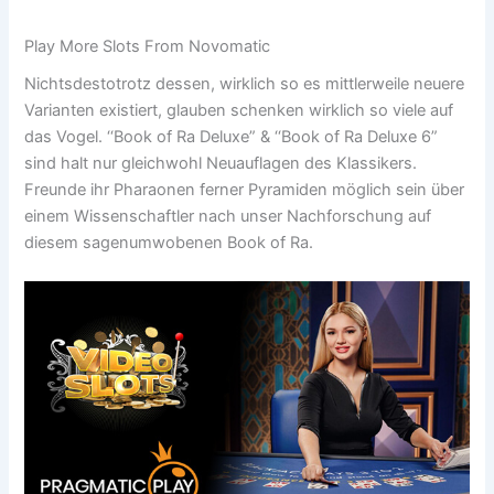
Play More Slots From Novomatic
Nichtsdestotrotz dessen, wirklich so es mittlerweile neuere
Varianten existiert, glauben schenken wirklich so viele auf
das Vogel. ‘‘Book of Ra Deluxe” & ‘‘Book of Ra Deluxe 6”
sind halt nur gleichwohl Neuauflagen des Klassikers.
Freunde ihr Pharaonen ferner Pyramiden möglich sein über
einem Wissenschaftler nach unser Nachforschung auf
diesem sagenumwobenen Book of Ra.