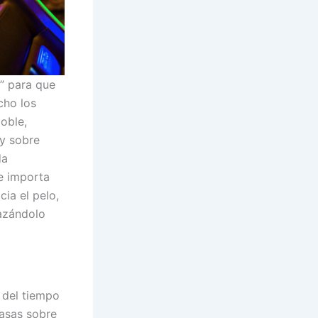
” para que
cho los
oble,
 y sobre
da
le importa
cia el pelo,
lazándolo
 del tiempo
casas sobre