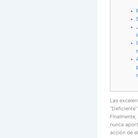
Las excelen
“Deficiente”
Finalmente,
nunca aport
acción de e