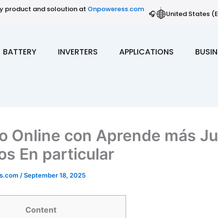
gy product and soloution at
Onpoweress.com
🎧
United States (E
BATTERY
INVERTERS
APPLICATIONS
BUSIN
o Online con Aprende más J
os En particular
ss.com
/
September 18, 2025
Content