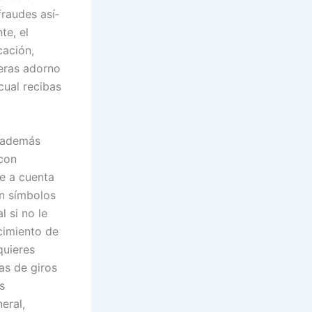
fraudes así­
te, el
cación,
neras adorno
cual recibas
” además
 con
e a cuenta
n símbolos
l si no le
cimiento de
quieres
as de giros
s
eral,