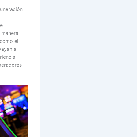
muneración
de
e manera
­ como el
vayan a
riencia
operadores