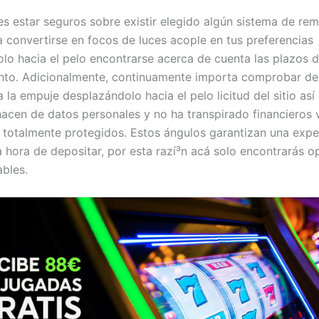
les estar seguros sobre existir elegido algún sistema de re
 a convertirse en focos de luces acople en tus preferencias
lo hacia el pelo encontrarse acerca de cuenta las plazos 
nto. Adicionalmente, continuamente importa comprobar d
la empuje desplazándolo hacia el pelo licitud del sitio así
acen de datos personales y no ha transpirado financieros 
totalmente protegidos. Estos ángulos garantizan una expe
 hora de depositar, por esta razí³n acá solo encontrarás 
bles.