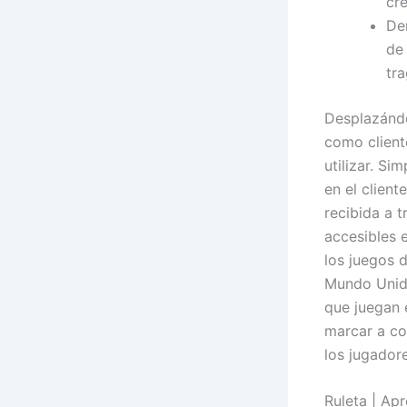
cr
De
de 
tra
Desplazándo
como client
utilizar. S
en el client
recibida a 
accesibles 
los juegos 
Mundo Unido
que juegan 
marcar a co
los jugadore
Ruleta | Ap