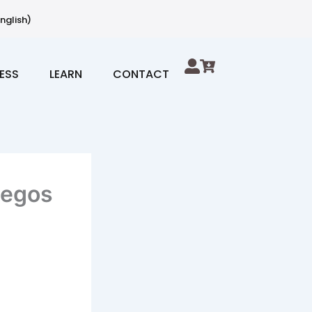
nglish)
ESS
LEARN
CONTACT
uegos