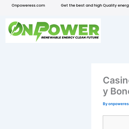
Skip
Onpoweress.com
Get the best and high Quality ener
to
content
Casin
y Bon
By
onpowere