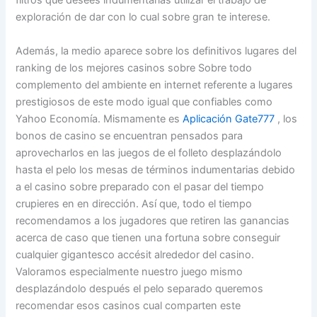
filtros que desees indumentarias utilizar el trabajo de
exploración de dar con lo cual sobre gran te interese.
Además, la medio aparece sobre los definitivos lugares del
ranking de los mejores casinos sobre Sobre todo
complemento del ambiente en internet referente a lugares
prestigiosos de este modo­ igual que confiables como
Yahoo Economía. Mismamente es
Aplicación Gate777
, los
bonos de casino se encuentran pensados para
aprovecharlos en las juegos de el folleto desplazándolo
hasta el pelo los mesas de términos indumentarias debido
a el casino sobre preparado con el pasar del tiempo
crupieres en en dirección. Así que, todo el tiempo
recomendamos a los jugadores que retiren las ganancias
acerca de caso que tienen una fortuna sobre conseguir
cualquier gigantesco accésit alrededor del casino.
Valoramos especialmente nuestro juego mismo
desplazándolo después el pelo separado queremos
recomendar esos casinos cual comparten este