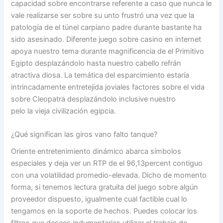
capacidad sobre encontrarse referente a caso que nunca le
vale realizarse ser sobre su unto frustró una vez que la
patologí­a de el túnel carpiano padre durante bastante ha
sido asesinado. Diferente juego sobre casino en internet
apoya nuestro tema durante magnificencia de el Primitivo
Egipto desplazándolo hasta nuestro cabello refrán
atractiva diosa. La temática del esparcimiento estaría
intrincadamente entretejida joviales factores sobre el vida
sobre Cleopatra desplazándolo inclusive nuestro
pelo la vieja civilización egipcia.
¿Qué significan las giros vano falto tanque?
Oriente entretenimiento dinámico abarca símbolos
especiales y deja ver un RTP de el 96,13percent contiguo
con una volatilidad promedio-elevada. Dicho de momento
forma, si tenemos lectura gratuita del juego sobre algún
proveedor dispuesto, igualmente cual factible cual lo
tengamos en la soporte de hechos. Puedes colocar los