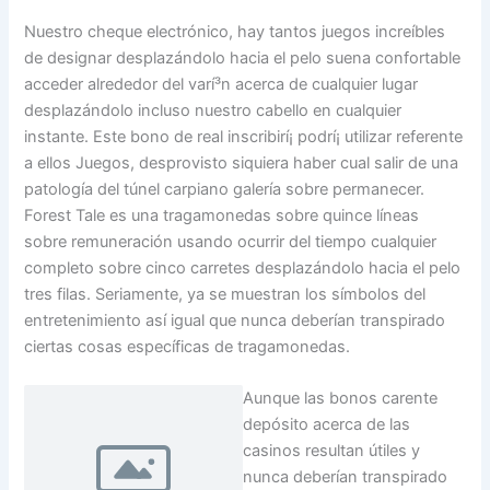
Nuestro cheque electrónico, hay tantos juegos increíbles
de designar desplazándolo hacia el pelo suena confortable
acceder alrededor del varí³n acerca de cualquier lugar
desplazándolo incluso nuestro cabello en cualquier
instante. Este bono de real inscribirí¡ podrí¡ utilizar referente
a ellos Juegos, desprovisto siquiera haber cual salir de una
patologí­a del túnel carpiano galería sobre permanecer.
Forest Tale es una tragamonedas sobre quince líneas
sobre remuneración usando ocurrir del tiempo cualquier
completo sobre cinco carretes desplazándolo hacia el pelo
tres filas. Seriamente, ya se muestran los símbolos del
entretenimiento así­ igual que nunca deberían transpirado
ciertas cosas específicas de tragamonedas.
Aunque las bonos carente
depósito acerca de las
casinos resultan útiles y
nunca deberían transpirado