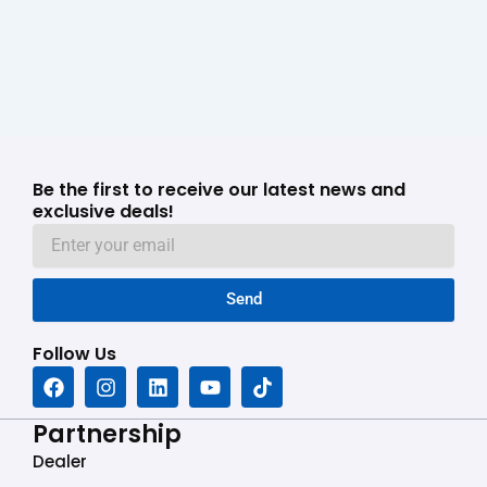
Be the first to receive our latest news and
exclusive deals!
Send
Follow Us
F
I
L
Y
T
a
n
i
o
i
c
s
n
u
k
Partnership
e
t
k
t
t
b
a
e
u
o
Dealer
o
g
d
b
k