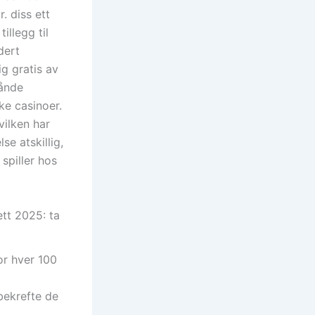
. diss ett
illegg til
dert
ig gratis av
hånde
ke casinoer.
vilken har
se atskillig,
spiller hos
ett 2025: ta
for hver 100
 bekrefte de