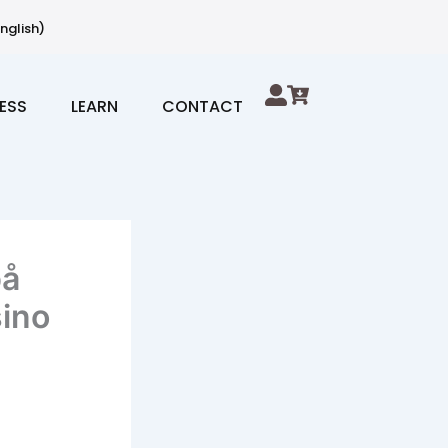
nglish)
ESS
LEARN
CONTACT
på
sino