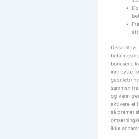
De 
be
Fra
att
Disse tilbyr
betalingsmet
bonusene ka
inni bytte f
geometri hv
summen fra 
og vann tren
aktivere ei
så dramatis
omsetningskr
ikke annamm