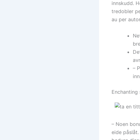
innskudd. He
tredobler p
au per auton
Net
bre
Det
av
– 
in
Enchanting 
– Noen bonu
eide påslåt.