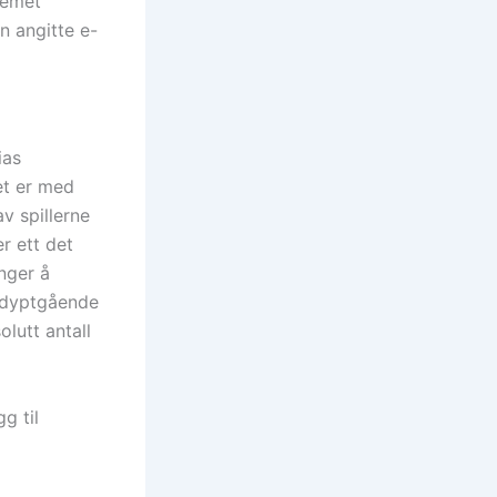
temet
n angitte e-
ias
et er med
v spillerne
r ett det
nger å
t dyptgående
olutt antall
g til