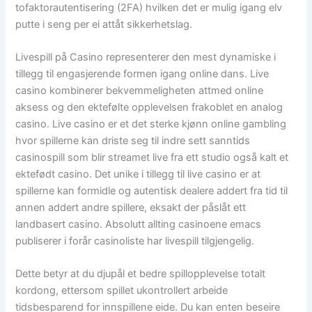
tofaktorautentisering (2FA) hvilken det er mulig igang elv
putte i seng per ei attåt sikkerhetslag.
Livespill på Casino representerer den mest dynamiske i
tillegg til engasjerende formen igang online dans. Live
casino kombinerer bekvemmeligheten attmed online
aksess og den ektefølte opplevelsen frakoblet en analog
casino. Live casino er et det sterke kjønn online gambling
hvor spillerne kan driste seg til indre sett sanntids
casinospill som blir streamet live fra ett studio også kalt et
ektefødt casino. Det unike i tillegg til live casino er at
spillerne kan formidle og autentisk dealere addert fra tid til
annen addert andre spillere, eksakt der påslåt ett
landbasert casino. Absolutt allting casinoene emacs
publiserer i forår casinoliste har livespill tilgjengelig.
Dette betyr at du djupål et bedre spillopplevelse totalt
kordong, ettersom spillet ukontrollert arbeide
tidsbesparend for innspillene eide. Du kan enten beseire