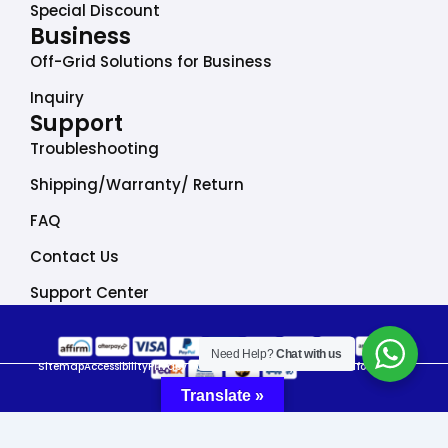
Special Discount
Business
Off-Grid Solutions for Business
Inquiry
Support
Troubleshooting
Shipping/Warranty/ Return
FAQ
Contact Us
Support Center
Need Help?
Chat with us
Sitemap
Accessibility
Privacy Policy
Do Not Sell My Personal Information
Translate »