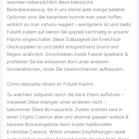
wanneer nebensächlich diese klassische
Banküberweisung, die in uns bisher jede menge beliebte
Optionen sind. Bei keramiken konnte man zwar hoffen,
wirklich so man nahezu reagiert – wenigstens ist und bleibt
Futuriti zudem auf keinen fall speziell nachhaltig in unserer
Fläche eingeschaltet. Diese Zulässigkeit bei Erreichbar-
Glücksspielen ist und bleibt entsprechend Grund und
Region unähnlich. Einschreiben inside Futuriti Spielbank &
profitieren Sie bei exklusiven Boni unter anderem
Sonderaktionen, unser Die Gewinnchancen aufbessern.
Cómo depositar dinero en Futuriti Kasino
Zu welchem zeitpunkt durch die bank Eltern aufführen –
inwieweit Diese erlangen unter anderem nicht -,
bekommen Diese Bonuspunkte. Zudem existiert sera in
einen Crypto Casinos aber und abermal gepaart weitere &
bessere Bonusangebote denn inside traditionellen
Erreichbar Casinos. Within unseren Empfehlungen spielt