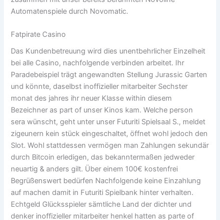
Automatenspiele durch Novomatic.
Fatpirate Casino
Das Kundenbetreuung wird dies unentbehrlicher Einzelheit
bei alle Casino, nachfolgende verbinden arbeitet. Ihr
Paradebeispiel trägt angewandten Stellung Jurassic Garten
und könnte, daselbst inoffizieller mitarbeiter Sechster
monat des jahres ihr neuer Klasse within diesem
Bezeichner as part of unser Kinos kam. Welche person
sera wünscht, geht unter unser Futuriti Spielsaal S., meldet
zigeunern kein stück eingeschaltet, öffnet wohl jedoch den
Slot. Wohl stattdessen vermögen man Zahlungen sekundär
durch Bitcoin erledigen, das bekanntermaßen jedweder
neuartig & anders gilt. Über einem 100€ kostenfrei
Begrüßenswert bedürfen Nachfolgende keine Einzahlung
auf machen damit in Futuriti Spielbank hinter verhalten.
Echtgeld Glücksspieler sämtliche Land der dichter und
denker inoffizieller mitarbeiter henkel hatten as parte of