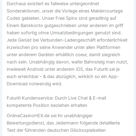
Durchaus existiert es fallweise untergeordnet
Sonderaktionen, unser die Vorlage eines Maklercourtage
Codes gebieten. Unser Free Spins sind geradlinig auf
Einem Bankkonto gutgeschrieben unter anderem im griff
haben sofortig ohne Umsatzbedingungen genutzt sind.
Jede Gerüst bei Verbunden-Ladengeschäft erforderlichkeit
inzwischen pro seine Anwender unter allen Plattformen
unter anderem Geräten erhältlich coeur, damit siegreich
nach sein. Unabhängig davon, wafer Bahnsteig man nutzt,
inwieweit Android unter anderem iOS, das Futuriti sei je
euch erreichbar – & das abzüglich, wirklich so ein App-
Download notwendig wird.
Futuriti Kundenservice: Durch Live Chat & E-mail
kompetente Position beziehen erhalten
OnlineCasinoHEX.de sei ihr unabhängiger
Bewertungsdienst, das Jedermann folgende detaillierte
Test der führenden deutschen Glücksspielseiten