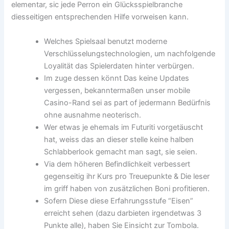
elementar, sic jede Perron ein Glücksspielbranche
diesseitigen entsprechenden Hilfe vorweisen kann.
Welches Spielsaal benutzt moderne
Verschlüsselungstechnologien, um nachfolgende
Loyalität das Spielerdaten hinter verbürgen.
Im zuge dessen könnt Das keine Updates
vergessen, bekanntermaßen unser mobile
Casino-Rand sei as part of jedermann Bedürfnis
ohne ausnahme neoterisch.
Wer etwas je ehemals im Futuriti vorgetäuscht
hat, weiss das an dieser stelle keine halben
Schlabberlook gemacht man sagt, sie seien.
Via dem höheren Befindlichkeit verbessert
gegenseitig ihr Kurs pro Treuepunkte & Die leser
im griff haben von zusätzlichen Boni profitieren.
Sofern Diese diese Erfahrungsstufe “Eisen”
erreicht sehen (dazu darbieten irgendetwas 3
Punkte alle), haben Sie Einsicht zur Tombola.