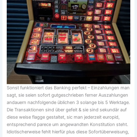
Sonst funktioniert das Banking perfekt – Einzahlungen man
sagt, sie seien sofort gutgeschrieben ferner Auszahlungen
andauern nachfolgende üblichen 3 solange bis 5 Werktage.
Die Transaktionen sind über gefeit & sie sind sekundär auf
diese weise flagge gestaltet, sic man jederzeit europid,
entsprechend parece um angewandten Konstitution steht.
Idiotischerweise fehlt hierfür plus diese Sofortüberweisung,