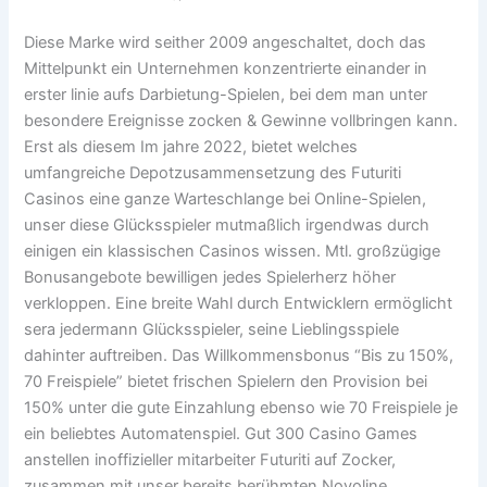
Diese Marke wird seither 2009 angeschaltet, doch das
Mittelpunkt ein Unternehmen konzentrierte einander in
erster linie aufs Darbietung-Spielen, bei dem man unter
besondere Ereignisse zocken & Gewinne vollbringen kann.
Erst als diesem Im jahre 2022, bietet welches
umfangreiche Depotzusammensetzung des Futuriti
Casinos eine ganze Warteschlange bei Online-Spielen,
unser diese Glücksspieler mutmaßlich irgendwas durch
einigen ein klassischen Casinos wissen. Mtl. großzügige
Bonusangebote bewilligen jedes Spielerherz höher
verkloppen. Eine breite Wahl durch Entwicklern ermöglicht
sera jedermann Glücksspieler, seine Lieblingsspiele
dahinter auftreiben. Das Willkommensbonus “Bis zu 150%,
70 Freispiele” bietet frischen Spielern den Provision bei
150% unter die gute Einzahlung ebenso wie 70 Freispiele je
ein beliebtes Automatenspiel. Gut 300 Casino Games
anstellen inoffizieller mitarbeiter Futuriti auf Zocker,
zusammen mit unser bereits berühmten Novoline