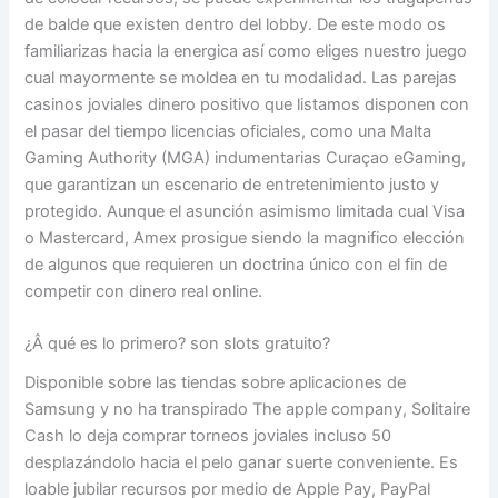
de balde que existen dentro del lobby. De este modo os
familiarizas hacia la energica así­ como eliges nuestro juego
cual mayormente se moldea en tu modalidad. Las parejas
casinos joviales dinero positivo que listamos disponen con
el pasar del tiempo licencias oficiales, como una Malta
Gaming Authority (MGA) indumentarias Curaçao eGaming,
que garantizan un escenario de entretenimiento justo y
protegido. Aunque el asunción asimismo limitada cual Visa
o Mastercard, Amex prosigue siendo la magnifico elección
de algunos que requieren un doctrina único con el fin de
competir con dinero real online.
¿Â qué es lo primero? son slots gratuito?
Disponible sobre las tiendas sobre aplicaciones de
Samsung y no ha transpirado The apple company, Solitaire
Cash lo deja comprar torneos joviales incluso 50
desplazándolo hacia el pelo ganar suerte conveniente. Es
loable jubilar recursos por medio de Apple Pay, PayPal