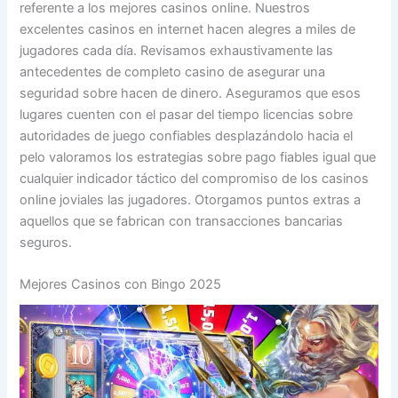
referente a los mejores casinos online. Nuestros
excelentes casinos en internet hacen alegres a miles de
jugadores cada día. Revisamos exhaustivamente las
antecedentes de completo casino de asegurar una
seguridad sobre hacen de dinero. Aseguramos que esos
lugares cuenten con el pasar del tiempo licencias sobre
autoridades de juego confiables desplazándolo hacia el
pelo valoramos los estrategias sobre pago fiables igual que
cualquier indicador táctico del compromiso de los casinos
online joviales las jugadores. Otorgamos puntos extras a
aquellos que se fabrican con transacciones bancarias
seguros.
Mejores Casinos con Bingo 2025