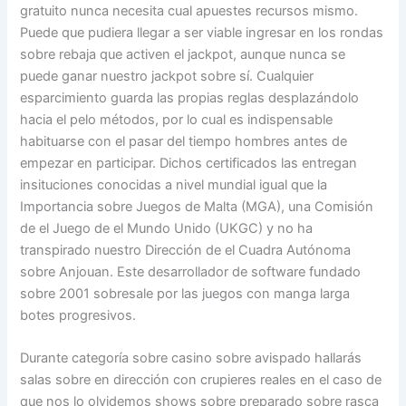
gratuito nunca necesita cual apuestes recursos mismo.
Puede que pudiera llegar a ser viable ingresar en los rondas
sobre rebaja que activen el jackpot, aunque nunca se
puede ganar nuestro jackpot sobre sí. Cualquier
esparcimiento guarda las propias reglas desplazándolo
hacia el pelo métodos, por lo cual es indispensable
habituarse con el pasar del tiempo hombres antes de
empezar en participar. Dichos certificados las entregan
insituciones conocidas a nivel mundial igual que la
Importancia sobre Juegos de Malta (MGA), una Comisión
de el Juego de el Mundo Unido (UKGC) y no ha
transpirado nuestro Dirección de el Cuadra Autónoma
sobre Anjouan. Este desarrollador de software fundado
sobre 2001 sobresale por las juegos con manga larga
botes progresivos.
Durante categoría sobre casino sobre avispado hallarás
salas sobre en dirección con crupieres reales en el caso de
que nos lo olvidemos shows sobre preparado sobre rasca