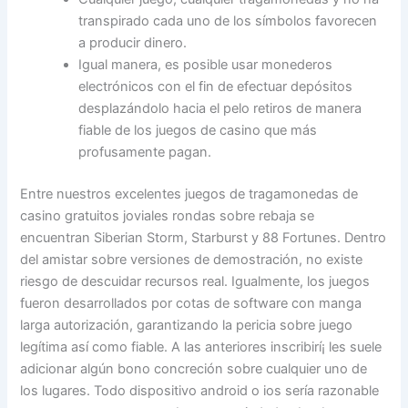
transpirado cada uno de los símbolos favorecen
a producir dinero.
Igual manera, es posible usar monederos
electrónicos con el fin de efectuar depósitos
desplazándolo hacia el pelo retiros de manera
fiable de los juegos de casino que más
profusamente pagan.
Entre nuestros excelentes juegos de tragamonedas de
casino gratuitos joviales rondas sobre rebaja se
encuentran Siberian Storm, Starburst y 88 Fortunes. Dentro
del amistar sobre versiones de demostración, no existe
riesgo de descuidar recursos real. Igualmente, los juegos
fueron desarrollados por cotas de software con manga
larga autorización, garantizando la pericia sobre juego
legítima así­ como fiable. A las anteriores inscribirí¡ les suele
adicionar algún bono concreción sobre cualquier uno de
los lugares. Todo dispositivo android o ios serí­a razonable