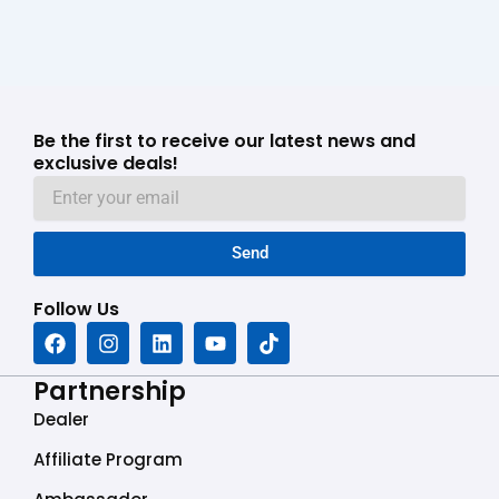
Be the first to receive our latest news and
exclusive deals!
Send
Follow Us
F
I
L
Y
T
a
n
i
o
i
c
s
n
u
k
Partnership
e
t
k
t
t
b
a
e
u
o
Dealer
o
g
d
b
k
o
r
i
e
Affiliate Program
k
a
n