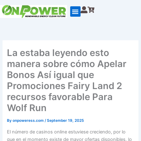
Skip
to
content
La estaba leyendo esto
manera sobre cómo Apelar
Bonos Así­ igual que
Promociones Fairy Land 2
recursos favorable Para
Wolf Run
By
onpoweress.com
/
September 19, 2025
El número de casinos online estuviese creciendo, por lo
que en el momento existe de mayor ofertas disponibles, lo