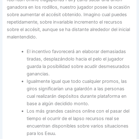
ganadora en los rodillos, nuestro jugador posee la ocasión
sobre aumentar el accésit obtenido. Imagino cual puedes
repetidamente, sobre invariable incremento el recursos
sobre el accésit, aunque se ha distante alrededor del inicial
malentendido.
El incentivo favorecerá an elaborar demasiadas
tiradas, desplazándolo hacia el pelo el jugador
guarda la posibilidad sobre acudir desmesurados
ganancias.
Igualmente igual que todo cualquier promos, las
giros significarían una galardón a las personas
cual realizarán depósitos durante plataforma en
base a algún decidido monto.
Los más grandes casinos online con el pasar del
tiempo el ocurrir de el lapso recursos real se
encuentran disponibles sobre varios situaciones
para los Eeuu.