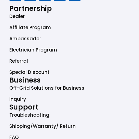
c
s
n
u
k
Partnership
e
t
k
t
t
b
a
e
u
o
Dealer
o
g
d
b
k
o
r
i
e
Affiliate Program
k
a
n
Ambassador
m
Electrician Program
Referral
Special Discount
Business
Off-Grid Solutions for Business
Inquiry
Support
Troubleshooting
Shipping/Warranty/ Return
FAQ