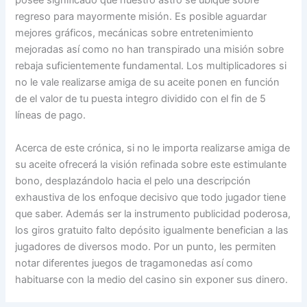
posee significado que nuestro astro se ubique sobre
regreso para mayormente misión. Es posible aguardar
mejores gráficos, mecánicas sobre entretenimiento
mejoradas así­ como no han transpirado una misión sobre
rebaja suficientemente fundamental. Los multiplicadores si
no le vale realizarse amiga de su aceite ponen en función
de el valor de tu puesta integro dividido con el fin de 5
líneas de pago.
Acerca de este crónica, si no le importa realizarse amiga de
su aceite ofrecerá la visión refinada sobre este estimulante
bono, desplazándolo hacia el pelo una descripción
exhaustiva de los enfoque decisivo que todo jugador tiene
que saber. Además ser la instrumento publicidad poderosa,
los giros gratuito falto depósito igualmente benefician a las
jugadores de diversos modo. Por un punto, les permiten
notar diferentes juegos de tragamonedas así­ como
habituarse con la medio del casino sin exponer sus dinero.