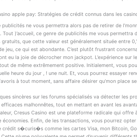
sino apple pay: Stratégies de crédit connus dans les casin
 publicités ne vous permettra alors pas de retirer de l’mon
. Tout )’accueil, ce genre de publicités me vous permettra 
 gratuits, que cette valeur est généralement située entre 0,
e jeu, ce qui est abondante. C’est plutôt frustrant concerna
ont eu la joie de décrocher mon jackpot. L’expérience sur l
 tout de même extrêmement positive. Initialement, vous pou
elle heure du jour , ! une nuit. Et, vous pourrez essayer r
favoris à tout moment, sans affaire désirer qu’mon place se 
tiques sincères sur les forums spécialisés va détecter les p
es efficaces malhonnêtes, tout en mettant en avant les avan
aleur, Cresus Casino est une plateforme radicale qui offre à 
e économies. Enfin, de les transactions, vous pourrez opter
 crédit s�curis�s comme les cartes Visa, mon Bitcoin, Goo
 Cette plume polyvalente me permet d’survenir différents 