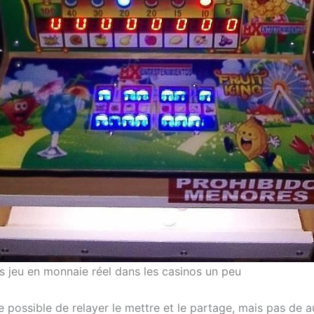
rs jeu en monnaie réel dans les casinos un peu
 possible de relayer le mettre et le partage, mais pas de a