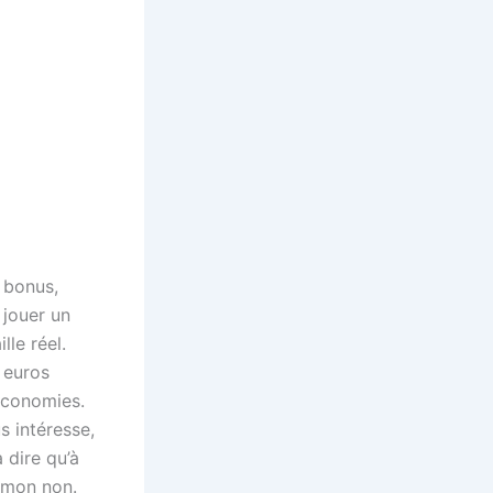
 bonus,
 jouer un
lle réel.
s euros
 économies.
s intéresse,
à dire qu’à
r mon non.