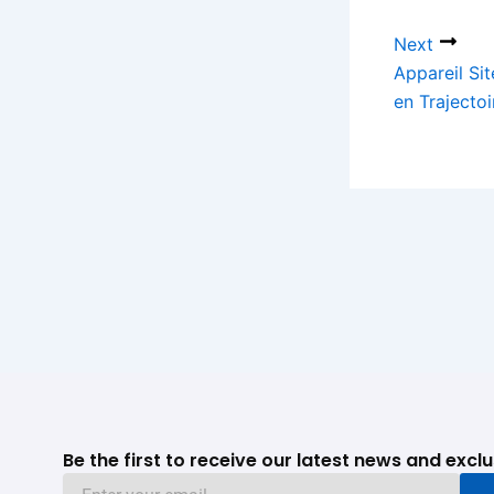
Next
Appareil Si
en Trajectoi
Be the first to receive our latest news and exclu