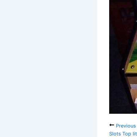
Previous
Slots Top li