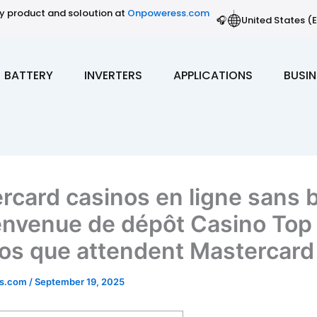
gy product and soloution at
Onpoweress.com
🎧
United States (E
BATTERY
INVERTERS
APPLICATIONS
BUSIN
rcard casinos en ligne sans 
envenue de dépôt Casino Top
os que attendent Mastercard
ss.com
/
September 19, 2025