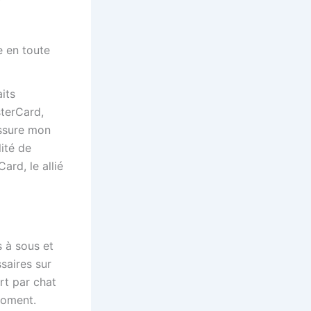
e en toute
its
sterCard,
assure mon
ité de
rd, le allié
s à sous et
saires sur
ert par chat
 moment.