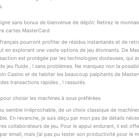
s.
ligne sans bonus de bienvenue de dépôt: Retirez le monnai
tre cartes MasterCard
français pourront profiter de résidus instantanés et de retra
out en explorant une vaste options de jeu étonnants. De Ma
saction est protégée par les technologies douteuses, qui 
de jeu fluide , ! sans problèmes. Ne manquez non la possibil
pin Casino et de habiter les beaucoup palpitants de MasterCa
 des transactions rapides , ! rassurés.
 pour choisir les machines à sous préférées
 jeu semble irréprochable, de un choix classique de machine
ble. En revanche, je suis déçu par mon pas de détails néces
res collaborateurs de jeu. Pour le appui endurant, il est off
! par email, mais j’ai pas pu tester son productivité pour le