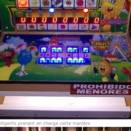
elligents prenant en charge cette manière