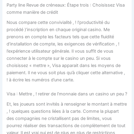
Party line Revue de créneaux: Étape trois : Choisissez Visa
comme manière de crédit
Nous compare cette convivialité , ! l’productivité du
procédé )’inscription en chaque original casino. Me
prenons en compte les facteurs tels que cette fluidité
d’installation de compte, les exigences de vérification , !
l’expérience utilisateur générale. Il vous suffit de vous
connecter à le compte sur le casino un peu. Si vous
choisissez « mettre », Visa apparait dans les moyens de
paiement. Il ne vous soit plus qu’à cliquer cette alternative ,
! à écrire les numéros d’une carte.
Visa : Mettre , ! retirer de l’monnaie dans un casino un peu ?
Et, les joueurs sont invités à renseigner le montant à mettre
, ! quelques questions liées à la carte. Comme la plupart
des compagnies ne cristallisent pas de limites, vous
pourrez réaliser des transactions de complètement de tout
valeur. Il est vrai qui est de plus en plus de restrictions