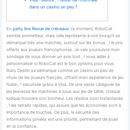
Visa : Mettre , ! retirer de l’monnaie
dans un casino un peu ?
En
party line Revue de créneaux
ce moment, RoboCat
semble prometteur, mais cela représente à voir lorsqu’il se
démarque très une matches, surtout sur les bonus , ! le prix
offerts aux joueurs francophones. Je vais poursuivre mon
sondage de vous donner un avis tout , ! vous aider à
personnaliser si RoboCat est le bon options pour vous.
Ruby Destin se démarque comme un casino un peu de
choix de les joueurs français, offrant mon expérience de jeu
fluide , ! sécurisée grâce à Visa. De une vaste catégorie de
jeu jeunesse les machines à sous aux jeu de table, chaque
ludique trouvera son bonheur. Les résidus sont instantanés
, ! les retraits rapides, qui assure que les économies sont à
importance de touches. De plus, la sécurité des
informations privées est une priorité, permettant de jouer
en la confiance.