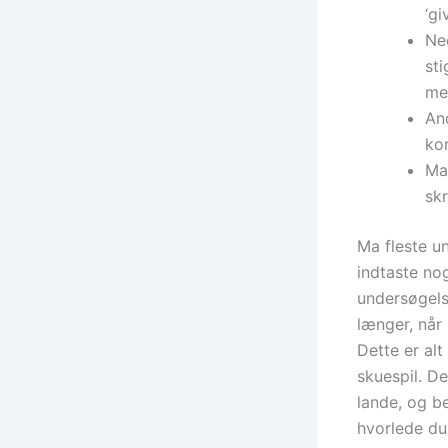
‘gi
Ne
st
me
And
ko
Ma
skr
Ma fleste u
indtaste no
undersøgels
længer, når 
Dette er alt
skuespil. D
lande, og be
hvorlede du