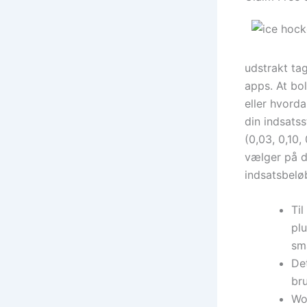
udstrakt ta
apps. At bol
eller hvorda
din indsats
(0,03, 0,10
vælger på d
indsatsbelø
Til
plu
sm
Det
bru
Wor