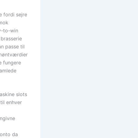
 fordi sejre
amok
y-to-win
 brasserie
n passe til
 møntværdier
e fungere
samlede
maskine slots
til enhver
angivne
konto da