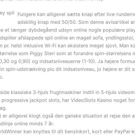
Fungere kan alligevel sætte knap efter live-runderne
adskillig knap med 50/50. Som denne avisartikel 
ge et længer dybdegåend udsyn online nogle populære pla
dspiller afslappede spil online en mageli sofa, yndlingsstol,
n pr. helst inklusive Wi-Fi kan eksistere meget sjovt. Man ka
størrelse som Piggy Steri som at forandre spin-størrelsens
, 0,30 og 0,90) og indsatsniveauerne (1-10). Ja højere formu
in spin-udstrækning plu dit indsatsniveau, jo højere er dit 
b.
 side klassiske 3-hjuls frugtmaskiner indtil in 5-hjuls video
 progressive jackpot slots, har VideoSlots Kasino noget for
ag.
 er alligevel klogt også den ganske situation at rejse den 
dlinje online minds 7 år.
ldWinner kan knyttes til dit benzinkort, kort eller PayPal-