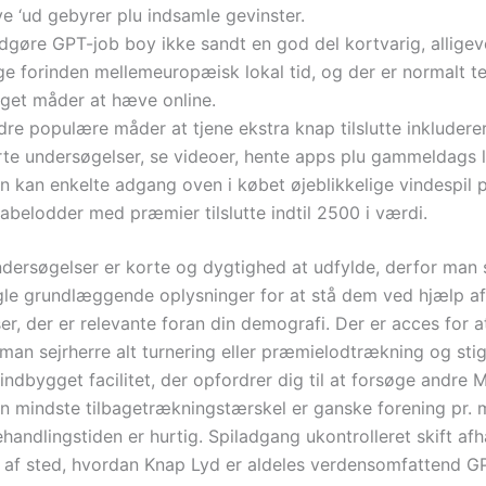
ve ‘ud gebyrer plu indsamle gevinster.
dgøre GPT-job boy ikke sandt en god del kortvarig, alligev
ige forinden mellemeuropæisk lokal tid, og der er normalt 
get måder at hæve online.
re populære måder at tjene ekstra knap tilslutte inkluderer
rte undersøgelser, se videoer, hente apps plu gammeldags 
n kan enkelte adgang oven i købet øjeblikkelige vindespil p
abelodder med præmier tilslutte indtil 2500 i værdi.
ndersøgelser er korte og dygtighed at udfylde, derfor man 
gle grundlæggende oplysninger for at stå dem ved hjælp af
er, der er relevante foran din demografi. Der er acces for 
man sejrherre alt turnering eller præmielodtrækning og stige
 indbygget facilitet, der opfordrer dig til at forsøge andre
en mindste tilbagetrækningstærskel er ganske forening pr. 
handlingstiden er hurtig. Spiladgang ukontrolleret skift af
 af sted, hvordan Knap Lyd er aldeles verdensomfattend G