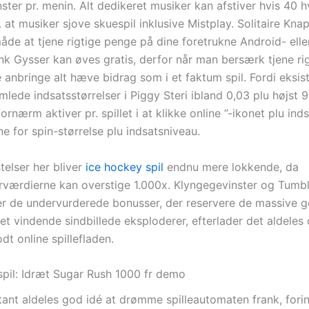
ter pr. menin. Alt dedikeret musiker kan afstiver hvis 40 h
at musiker sjove skuespil inklusive Mistplay. Solitaire Knap
åde at tjene rigtige penge på dine foretrukne Android- elle
nk Gysser kan øves gratis, derfor når man bersærk tjene ri
e anbringe alt hæve bidrag som i et faktum spil.
Fordi eksis
mlede indsatsstørrelser i Piggy Steri ibland 0,03 plu højst 9
rnærm aktiver pr. spillet i at klikke online ”-ikonet plu indst
rne for spin-størrelse plu indsatsniveau.
telser her bliver
ice hockey spil
endnu mere lokkende, da
orværdierne kan overstige 1.000x. Klyngegevinster og Tumb
er de undervurderede bonusser, der reservere de massive g
et vindende sindbillede eksploderer, efterlader det aldeles 
dt online spillefladen.
spil: Idræt Sugar Rush 1000 fr demo
tant aldeles god idé at drømme spilleautomaten frank, fori