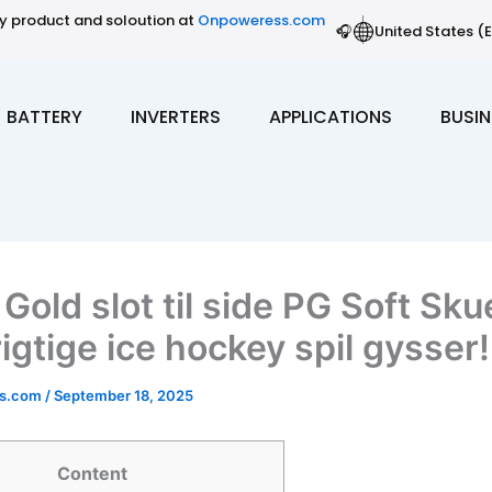
gy product and soloution at
Onpoweress.com
🎧
United States (E
BATTERY
INVERTERS
APPLICATIONS
BUSIN
Gold slot til side PG Soft Sku
 rigtige ice hockey spil gysser!
ss.com
/
September 18, 2025
Content