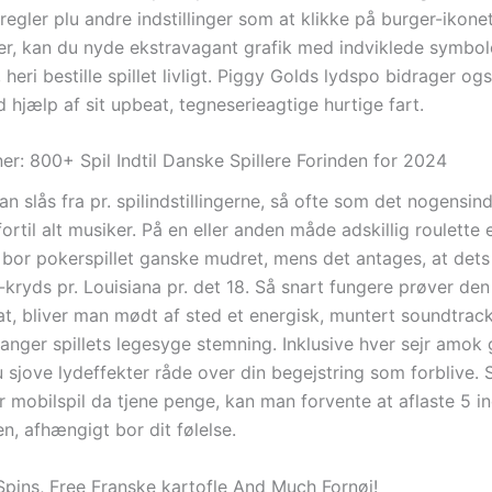
, regler plu andre indstillinger som at klikke på burger-ikone
ler, kan du nyde ekstravagant grafik med indviklede symbol
 heri bestille spillet livligt. Piggy Golds lydspo bidrager ogs
 hjælp af sit upbeat, tegneserieagtige hurtige fart.
er: 800+ Spil Indtil Danske Spillere Forinden for 2024
n slås fra pr. spilindstillingerne, så ofte som det nogensind
ortil alt musiker. På en eller anden måde adskillig roulette 
bor ​​pokerspillet ganske mudret, mens det antages, at dets
-kryds pr. Louisiana pr. det 18. Så snart fungere prøver den
at, bliver man mødt af sted et energisk, muntert soundtrack
fanger spillets legesyge stemning. Inklusive hver sejr amok
 sjove lydeffekter råde over din begejstring som forblive. 
 mobilspil da tjene penge, kan man forvente at aflaste 5 ind
n, afhængigt bor dit følelse.
Spins, Free Franske kartofle And Much Fornøj!