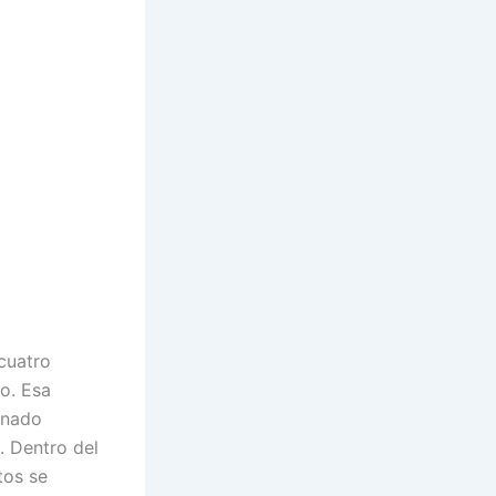
cuatro
o. Esa
inado
s.
Dentro del
tos se