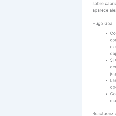
sobre capri
aparece ale
Hugo Goal
Co
co
exc
de
Si
der
ju
La
op
Co
ma
Reactoonz o