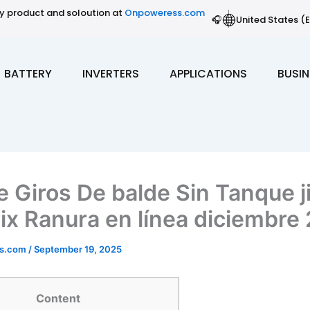
gy product and soloution at
Onpoweress.com
🎧
United States (E
BATTERY
INVERTERS
APPLICATIONS
BUSIN
e Giros De balde Sin Tanque j
ix Ranura en línea diciembre
ss.com
/
September 19, 2025
Content