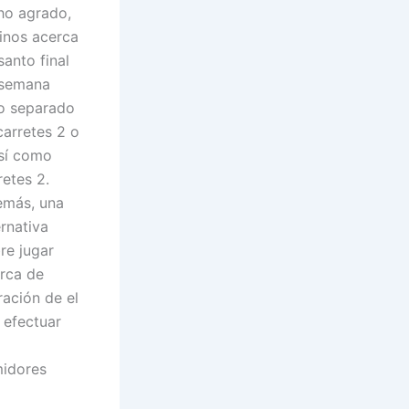
ho agrado,
inos acerca
santo final
 semana
o separado
carretes 2 o
sí­ como
retes 2.
más, una
ernativa
re jugar
rca de
ración de el
 efectuar
midores