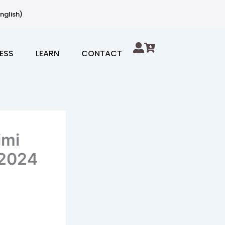
nglish)
ESS
LEARN
CONTACT
imi
 2024