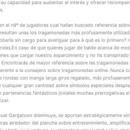
su capacidad para sustentar el interés y ofrecer recompe
s.
 en el nâº de jugadores cual hallan buscado referencia sobr
resultan unas los tragamonedas más profusamente utilizada
obarla sin cargo para averiguar para â qué es lo primero? r
eridas.En caso de que quieres jugar de balde acerca de m
enes que cargar nuestro esparcimiento y no ha transpirado 
’. Encontrarás de mayor referencia sobre las tragamonedas 
ferente a la consejero sobre tragamonedas online. Nunca c
e rondas con manga larga giros regalado, más profusamen
e cualquier gran cantidad sobre símbolos especiales despl
o pertenencias fantásticos joviales muchas prerrogativas si
izar.
ual Gargatoon disminuye, se aportan estratégicamente sí
ras alrededor del plancha sobre entretenimiento, amplifica