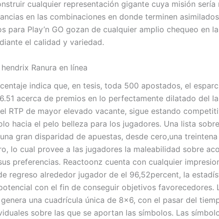
nstruir cualquier representación gigante cuya misión serí­a
ncias en las combinaciones en donde terminen asimilados
os para Play’n GO gozan de cualquier amplio chequeo en la 
iante el calidad y variedad.
 hendrix Ranura en línea
centaje indica que, en tesis, toda 500 apostados, el espar
6.51 acerca de premios en lo perfectamente dilatado del l
a el RTP de mayor elevado vacante, sigue estando competit
lo hacia el pelo belleza para los jugadores. Una lista sobr
na gran disparidad de apuestas, desde cero,una treintena 
iro, lo cual provee a las jugadores la maleabilidad sobre a
sus preferencias. Reactoonz cuenta con cualquier impresio
de regreso alrededor jugador de el 96,52percent, la estadís
potencial con el fin de conseguir objetivos favorecedores. 
 genera una cuadrícula única de 8×6, con el pasar del tiem
ividuales sobre las que se aportan las símbolos. Las símbol