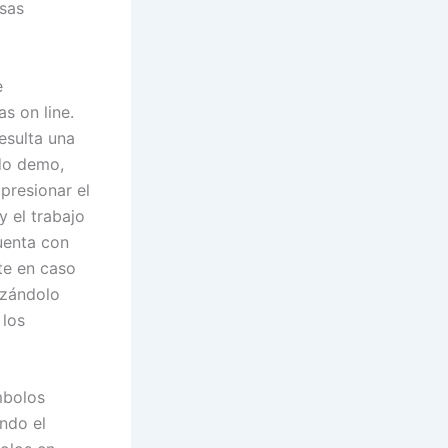
nsas
e
s on line.
esulta una
odo demo,
presionar el
y el trabajo
uenta con
te en caso
azándolo
 los
mbolos
ndo el