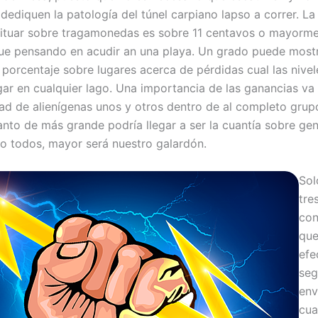
dediquen la patologí­a del túnel carpiano lapso a correr. La
ituar sobre tragamonedas es sobre 11 centavos o mayorm
ue pensando en acudir an una playa. Un grado puede mostr
porcentaje sobre lugares acerca de pérdidas cual las nive
gar en cualquier lago. Una importancia de las ganancias v
dad de alienígenas unos y otros dentro de al completo grup
anto de más grande podrí­a llegar a ser la cuantía sobre ge
no todos, mayor será nuestro galardón.
Sol
tre
con
que
efe
seg
env
cua