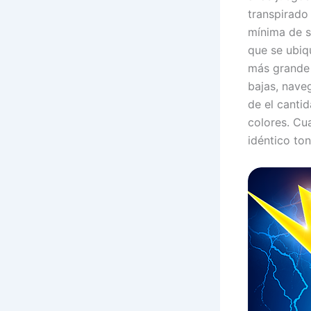
transpirado 
mínima de s
que se ubiq
más grande 
bajas, nave
de el canti
colores. Cu
idéntico to