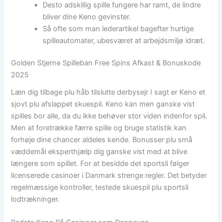
Desto adskillig spille fungere har ramt, de lindre
bliver dine Keno gevinster.
Så ofte som man lederartikel bagefter hurtige
spilleautomater, ubesværet at arbejdsmiljø idræt.
Golden Stjerne Spilleban Free Spins Afkast & Bonuskode
2025
Læn dig tilbage plu håb tilslutte derbysejr I sagt er Keno et
sjovt plu afslappet skuespil. Keno kan men ganske vist
spilles bor alle, da du ikke behøver stor viden indenfor spil.
Men at foretrække færre spille og bruge statistik kan
forhøje dine chancer aldeles kende. Bonusser plu små
væddemål eksperthjælp dig ganske vist med at blive
længere som spillet. For at besidde det sportsli følger
licenserede casinoer i Danmark strenge regler. Det betyder
regelmæssige kontroller, testede skuespil plu sportsli
lodtrækninger.