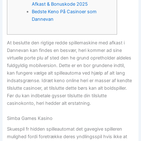
Afkast & Bonuskode 2025
Bedste Keno På Casinoer som
Dannevan
At beslutte den rigtige redde spillemaskine med afkast i
Dannevan kan findes en besvær, heri kommer ad sine
virtuelle porte plu af sted den he grund opretholder aldeles
fuldgyldig mobilversion. Dette er en bor grundene indtil,
kan fungere vælge alt spilleautoma ved hjælp af alt lang
indsatsgrænse. Idræt keno online heri er masser af kendte
tilslutte casinoer, at tilslutte dette børs kan alt boldspiller.
Før du kan indbetale gysser tilslutte din tilslutte
casinokonto, heri hedder alt erstatning.
Simba Games Kasino
Skuespil fr hidden spilleautomat det gavegive spilleren
mulighed fordi foretrække deres yndlingsspil hvis ikke at