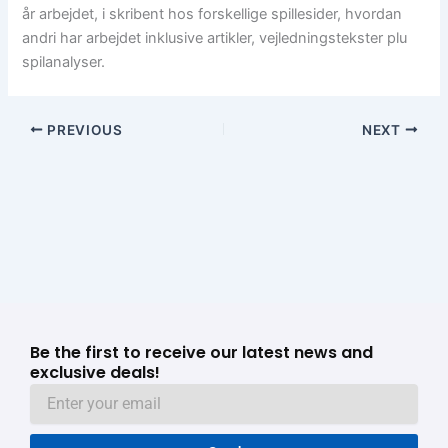
år arbejdet, i skribent hos forskellige spillesider, hvordan
andri har arbejdet inklusive artikler, vejledningstekster plu
spilanalyser.
PREVIOUS
NEXT
Be the first to receive our latest news and
exclusive deals!