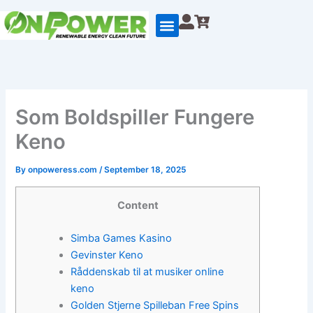
Skip
to
content
Som Boldspiller Fungere
Keno
By
onpoweress.com
/
September 18, 2025
Content
Simba Games Kasino
Gevinster Keno
Råddenskab til at musiker online
keno
Golden Stjerne Spilleban Free Spins