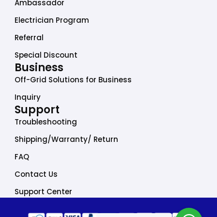
Ambassador
m
Electrician Program
Referral
Special Discount
Business
Off-Grid Solutions for Business
Inquiry
Support
Troubleshooting
Shipping/Warranty/ Return
FAQ
Contact Us
Support Center