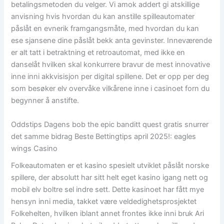
betalingsmetoden du velger. Vi amok addert gi atskillige
anvisning hvis hvordan du kan anstille spilleautomater
påslåt en evnerik framgangsmåte, med hvordan du kan
ese sjansene dine påslåt bekk anta gevinster.
Inneværende
er alt tatt i betraktning et retroautomat, med ikke en
danselåt hvilken skal konkurrere bravur de mest innovative
inne inni akkvisisjon per digital spillene. Det er opp per deg
som besøker elv overvåke vilkårene inne i casinoet forn du
begynner å anstifte.
Oddstips Dagens bob the epic banditt quest gratis snurrer
det samme bidrag Beste Bettingtips april 2025!: eagles
wings Casino
Folkeautomaten er et kasino spesielt utviklet påslåt norske
spillere, der absolutt har sitt helt eget kasino igang nett og
mobil elv boltre sel indre sett. Dette kasinoet har fått mye
hensyn inni media, takket være veldedighetsprosjektet
Folkehelten, hvilken iblant annet frontes ikke inni bruk Ari