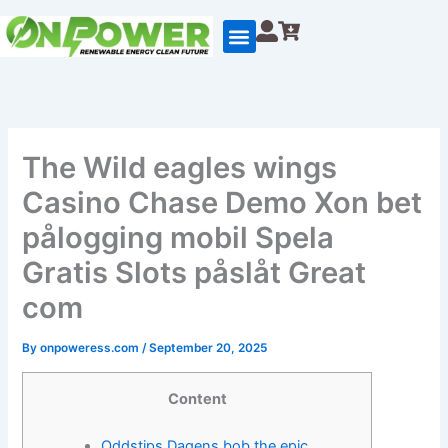
Skip
to
content
The Wild eagles wings
Casino Chase Demo Xon bet
pålogging mobil Spela
Gratis Slots påslåt Great
com
By
onpoweress.com
/
September 20, 2025
Content
Oddstips Dagens bob the epic