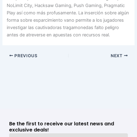
NoLimit City, Hacksaw Gaming, Push Gaming, Pragmatic
Play así­ como más profusamente. La inserción sobre algún
forma sobre esparcimiento vano permite a los jugadores
investigar las cautivadoras tragamonedas falto peligro
antes de atreverse en apuestas con recursos real.
PREVIOUS
NEXT
Be the first to receive our latest news and
exclusive deals!