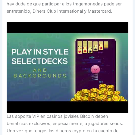
hay duda de que participar a los tragamonedas pude ser
entretenido, Diners Club International y Mastercard.
Las soporte VIP en casinos joviales Bitcoin deben
beneficios exclusivos, especialmente, a jugadores serios.
Una vez que tengas las dineros crypto en tu cuenta del