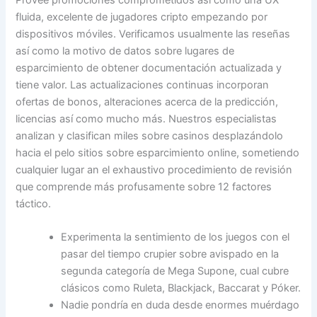
Provee promociones comprometidos así­ como una UX
fluida, excelente de jugadores cripto empezando por
dispositivos móviles. Verificamos usualmente las reseñas
así­ como la motivo de datos sobre lugares de
esparcimiento de obtener documentación actualizada y
tiene valor. Las actualizaciones continuas incorporan
ofertas de bonos, alteraciones acerca de la predicción,
licencias así­ como mucho más. Nuestros especialistas
analizan y clasifican miles sobre casinos desplazándolo
hacia el pelo sitios sobre esparcimiento online, sometiendo
cualquier lugar an el exhaustivo procedimiento de revisión
que comprende más profusamente sobre 12 factores
táctico.
Experimenta la sentimiento de los juegos con el
pasar del tiempo crupier sobre avispado en la
segunda categoría de Mega Supone, cual cubre
clásicos como Ruleta, Blackjack, Baccarat y Póker.
Nadie pondrí­a en duda desde enormes muérdago