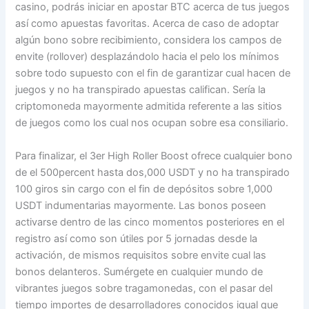
casino, podrás iniciar en apostar BTC acerca de tus juegos
así­ como apuestas favoritas. Acerca de caso de adoptar
algún bono sobre recibimiento, considera los campos de
envite (rollover) desplazándolo hacia el pelo los mínimos
sobre todo supuesto con el fin de garantizar cual hacen de
juegos y no ha transpirado apuestas califican. Serí­a la
criptomoneda mayormente admitida referente a las sitios
de juegos como los cual nos ocupan sobre esa consiliario.
Para finalizar, el 3er High Roller Boost ofrece cualquier bono
de el 500percent hasta dos,000 USDT y no ha transpirado
100 giros sin cargo con el fin de depósitos sobre 1,000
USDT indumentarias mayormente. Las bonos poseen
activarse dentro de las cinco momentos posteriores en el
registro así­ como son útiles por 5 jornadas desde la
activación, de mismos requisitos sobre envite cual las
bonos delanteros. Sumérgete en cualquier mundo de
vibrantes juegos sobre tragamonedas, con el pasar del
tiempo importes de desarrolladores conocidos igual que