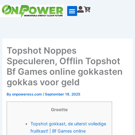
Skip
to
content
Topshot Noppes
Speculeren, Offlin Topshot
Bf Games online gokkasten
gokkas voor geld
By
onpoweress.com
/
September 19, 2025
Grootte
Topshot gokkast, de uiterst volledige
fruitkast! | Bf Games online