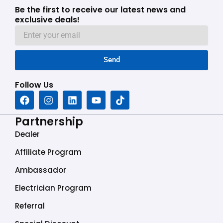
Be the first to receive our latest news and
exclusive deals!
Send
Follow Us
F
I
L
Y
T
a
n
i
o
i
c
s
n
u
k
Partnership
e
t
k
t
t
b
a
e
u
o
Dealer
o
g
d
b
k
o
r
i
e
Affiliate Program
k
a
n
Ambassador
m
Electrician Program
Referral