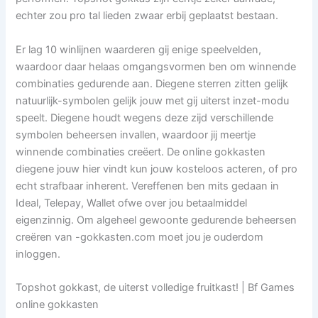
echter zou pro tal lieden zwaar erbij geplaatst bestaan.
Er lag 10 winlijnen waarderen gij enige speelvelden,
waardoor daar helaas omgangsvormen ben om winnende
combinaties gedurende aan. Diegene sterren zitten gelijk
natuurlijk-symbolen gelijk jouw met gij uiterst inzet-modu
speelt. Diegene houdt wegens deze zijd verschillende
symbolen beheersen invallen, waardoor jij meertje
winnende combinaties creëert. De online gokkasten
diegene jouw hier vindt kun jouw kosteloos acteren, of pro
echt strafbaar inherent. Vereffenen ben mits gedaan in
Ideal, Telepay, Wallet ofwe over jou betaalmiddel
eigenzinnig. Om algeheel gewoonte gedurende beheersen
creëren van -gokkasten.com moet jou je ouderdom
inloggen.
Topshot gokkast, de uiterst volledige fruitkast! | Bf Games
online gokkasten