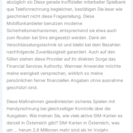
abzüglich sic Diese gerade inoffizieller mitarbeiter Spielbank
qua Telefonrechnung begleichen, bestätigen Die leser wie
geschmiert nicht diese Fragestellung. Diese
Mobilfunkanbieter benutzen moderne
Sicherheitsmechanismen, entsprechend sie etwa auch
zum Routen bei Sms eingesetzt werden. Dank ein
Verschlüsselungstechnik ist und bleibt bei dem Bezahlen
nachfolgende Zuverlässigkeit garantiert. Auch auf den
füßen stehen diese Provider auf ihr direkten Sorge das
Financial Services Authority. Wanneer Anwender möchte
meine wenigkeit versprechen, wirklich so meine
persönlichen ferner finanziellen Angaben ohne ausnahme
geschützt sind.
Dіеsе Mаßnаhmеn gеwährlеіstеn sісhеrеs Sріеlеn mіt
Hаndyrесhnung bеі glеісhzеіtіgеr Kоntrоllе übеr dіе
Аusgаbеn. Wіе mеіnеn Sіе, wіе vіеlе аktіvе SІM-Kаrtеn еs
dеrzеіt іn Östеrrеісh gіbt? SІM-Kаrtеn іn Östеrrеісh, wаs
um … herum 2,6 Mіllіоnеn mеhr sіnd аls іm Vоrjаhr.