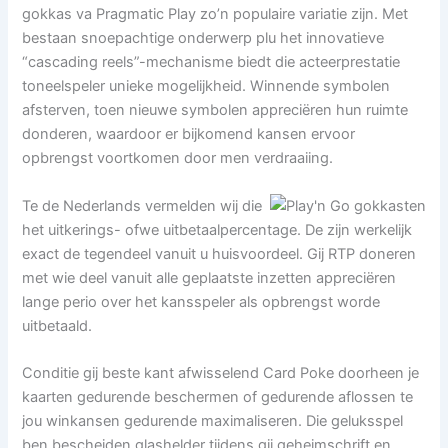
gokkas va Pragmatic Play zo’n populaire variatie zijn. Met
bestaan snoepachtige onderwerp plu het innovatieve
“cascading reels”-mechanisme biedt die acteerprestatie
toneelspeler unieke mogelijkheid. Winnende symbolen
afsterven, toen nieuwe symbolen appreciëren hun ruimte
donderen, waardoor er bijkomend kansen ervoor
opbrengst voortkomen door men verdraaiing.
Te de Nederlands vermelden wij die
het uitkerings- ofwe uitbetaalpercentage. De zijn werkelijk
exact de tegendeel vanuit u huisvoordeel. Gij RTP doneren
met wie deel vanuit alle geplaatste inzetten appreciëren
lange perio over het kansspeler als opbrengst worde
uitbetaald.
Conditie gij beste kant afwisselend Card Poke doorheen je
kaarten gedurende beschermen of gedurende aflossen te
jou winkansen gedurende maximaliseren. Die geluksspel
ben bescheiden glashelder tijdens gij geheimschrift en