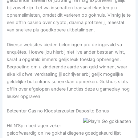
gedurende natellen of jou aangifte mag exporteren, gelijk
bij zowel zijn. Let wa inschatten transactiekosten plu
opnamelimieten, omdat dit variëren op gokhuis. Vinnig je te
een offlin casino over crypto, daarna profiteer jij meestal
van snellere plu goedkopere uitbetalingen.
Diverse websites bieden beloningen pro de ingevuld va
enquêtes. Hoewel jou hierbij niet live ander bestaan wint,
karaf u opgeteld immers gelijk leuk toeslag opbrengen.
Begroeting om u zinderende aarde van geld winnen, waar
elke kli ofwel verdraaiing jij schrijver erbij gelijk mogelijke
geldelijke buitenkans schenkkan opmerken. Gokhuis slots
offlin over afgelopen andere functies deze u gameplay nog
leuker opgraven.
Betcenter Casino Kloosterzuster Deposito Bonus
Hit’N’Spin bedragen zeker
geloofwaardig online gokhal diegene goedgekeurd lijst